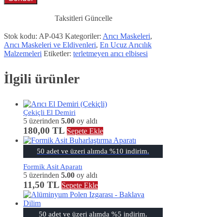
Taksitleri Güncelle
Stok kodu:
AP-043
Kategoriler:
Arıcı Maskeleri
,
Arıcı Maskeleri ve Eldivenleri
,
En Ucuz Arıcılık
Malzemeleri
Etiketler:
terletmeyen arıcı elbisesi
İlgili ürünler
Çekiçli El Demiri
5 üzerinden
5.00
oy aldı
180,00
TL
Sepete Ekle
50 adet ve üzeri alımda %10 indirim.
Formik Asit Aparatı
5 üzerinden
5.00
oy aldı
11,50
TL
Sepete Ekle
50 adet ve üzeri alımda %5 indirim.