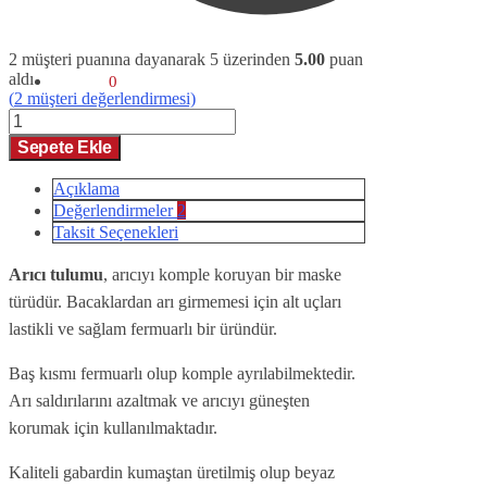
2
müşteri puanına dayanarak 5 üzerinden
5.00
puan
aldı
0,00
TL
0
(
2
müşteri değerlendirmesi)
Arıcı
Tulumu
Sepete Ekle
adet
Açıklama
Değerlendirmeler
2
Taksit Seçenekleri
Arıcı tulumu
, arıcıyı komple koruyan bir maske
türüdür. Bacaklardan arı girmemesi için alt uçları
lastikli ve sağlam fermuarlı bir üründür.
Baş kısmı fermuarlı olup komple ayrılabilmektedir.
Arı saldırılarını azaltmak ve arıcıyı güneşten
korumak için kullanılmaktadır.
Kaliteli gabardin kumaştan üretilmiş olup beyaz