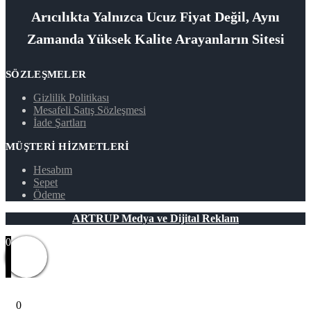
Arıcılıkta Yalnızca Ucuz Fiyat Değil, Aynı
Zamanda Yüksek Kalite Arayanların Sitesi
SÖZLEŞMELER
Gizlilik Politikası
Mesafeli Satış Sözleşmesi
İade Şartları
MÜŞTERI HIZMETLERI
Hesabım
Sepet
Ödeme
ARTRUP Medya ve Dijital Reklam
0
0