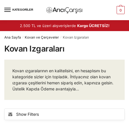
Skip
Skip
to
to
KATEGORİLER
0
navigation
content
2.500 TL ve üzeri alışverişlerde
Kargo ÜCRETSİZ!
Ana Sayfa
Kovan ve Çerçeveler
Kovan Izgaraları
/
/
Kovan Izgaraları
Kovan ızgaralarının en kalitelisini, en hesaplısını bu
kategoride sizler için topladık. İhtiyacınız olan kovan
ızgarası çeşitlerini hemen sipariş edin, kapınıza gelsin.
Üstelik Kapıda Ödeme avantajıyla…
Show Filters