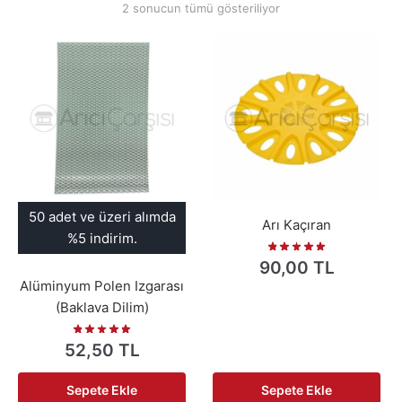
2 sonucun tümü gösteriliyor
50 adet ve üzeri alımda
Arı Kaçıran
%5 indirim.
90,00
TL
Alüminyum Polen Izgarası
(Baklava Dilim)
52,50
TL
Sepete Ekle
Sepete Ekle