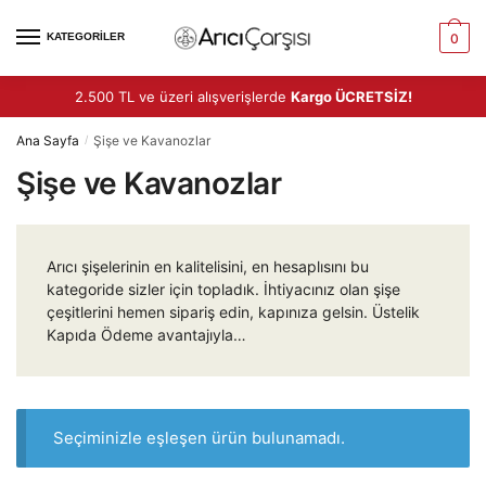
Skip
Skip
to
to
KATEGORİLER
0
navigation
content
2.500 TL ve üzeri alışverişlerde
Kargo ÜCRETSİZ!
Ana Sayfa
Şişe ve Kavanozlar
/
Şişe ve Kavanozlar
Arıcı şişelerinin en kalitelisini, en hesaplısını bu
kategoride sizler için topladık. İhtiyacınız olan şişe
çeşitlerini hemen sipariş edin, kapınıza gelsin. Üstelik
Kapıda Ödeme avantajıyla…
Seçiminizle eşleşen ürün bulunamadı.