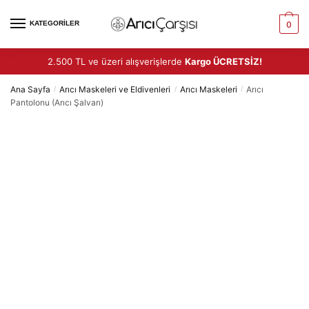
Skip
Skip
to
to
KATEGORİLER
0
navigation
content
2.500 TL ve üzeri alışverişlerde
Kargo ÜCRETSİZ!
Ana Sayfa
Arıcı Maskeleri ve Eldivenleri
Arıcı Maskeleri
Arıcı
/
/
/
Pantolonu (Arıcı Şalvarı)