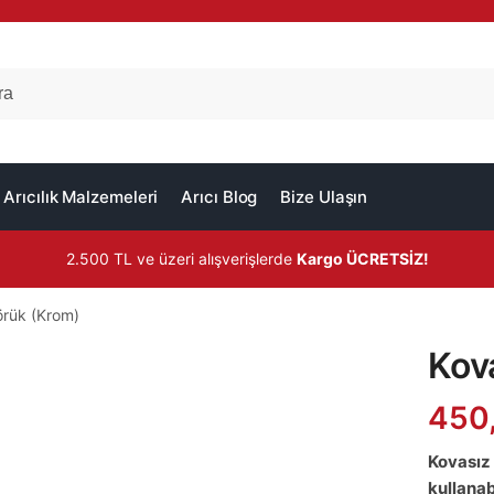
Arıcılık Malzemeleri
Arıcı Blog
Bize Ulaşın
2.500 TL ve üzeri alışverişlerde
Kargo ÜCRETSİZ!
örük (Krom)
Kov
450
Kovasız 
kullanab