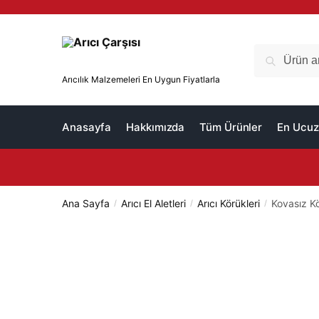
Skip
Skip
to
to
navigation
content
Ara:
Ara
Arıcılık Malzemeleri En Uygun Fiyatlarla
Anasayfa
Hakkımızda
Tüm Ürünler
En Ucuz 
Ana Sayfa
Arıcı El Aletleri
Arıcı Körükleri
Kovasız K
/
/
/