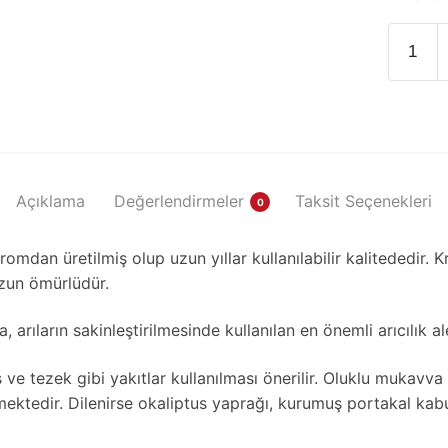
Kovasız
Körük
(Krom)
adet
Açıklama
Değerlendirmeler
Taksit Seçenekleri
0
mdan üretilmiş olup uzun yıllar kullanılabilir kalitededir. 
zun ömürlüdür.
, arıların sakinleştirilmesinde kullanılan en önemli arıcılık al
ş ve tezek gibi yakıtlar kullanılması önerilir. Oluklu mukavv
rmektedir. Dilenirse okaliptus yaprağı, kurumuş portakal kabu