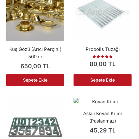
Kuş Gözü (Arıcı Perçini)
Propolis Tuzağı
500 gr
80,00
TL
650,00
TL
Sepete Ekle
Sepete Ekle
Askılı Kovan Kilidi
(Paslanmaz)
45,29
TL